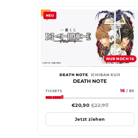
-8%
NEU
NUR NOCH 16
DEATH NOTE
ICHIBAN KUJI
DEATH NOTE
16
/
80
TICKETS
Sonderpreis
€20,90
Normaler
€22,90
Preis
Jetzt ziehen