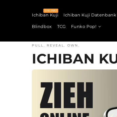
Zum Inhalt
springen
Ichiban Kuji
Ichiban Kuji Datenbank
Blindbox
TCG
Funko Pop!
PULL. REVEAL. OWN.
ICHIBAN KU