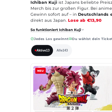
Ichiban Kuji
ist Japans beliebte Prei
Merch bis zur großen Figur. Bei anim
Gewinn sofort auf – in
Deutschlands e
direkt aus Japan.
Lose ab €13,90
So funktioniert Ichiban Kuji
Jedes Los gewinnt
Du wählst dein Ticket
Aktive
13
Alle
143
NEU