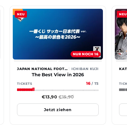
-12%
NEU
NEU
NUR NOCH 16
JAPAN NATIONAL FOOTBALL TEAM
ICHIBAN KUJI
The Best View in 2026
16
/
73
TICKETS
TIC
Sonderpreis
€13,90
Normaler
€15,90
Preis
Jetzt ziehen