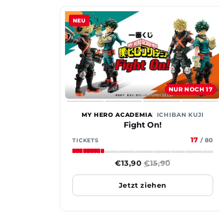
-12%
NEU
NUR NOCH 17
MY HERO ACADEMIA
ICHIBAN KUJI
Fight On!
17
/
80
TICKETS
Sonderpreis
€13,90
Normaler
€15,90
Preis
Jetzt ziehen