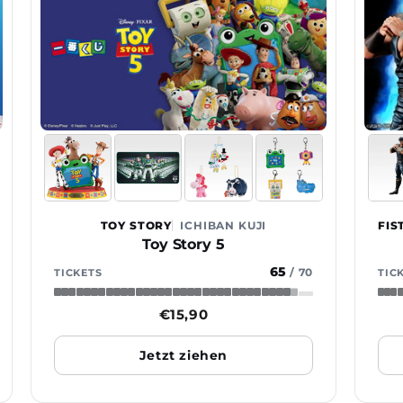
TOY STORY
ICHIBAN KUJI
Toy Story 5
65
/
70
TICKETS
TIC
Normaler
€15,90
Preis
Jetzt ziehen