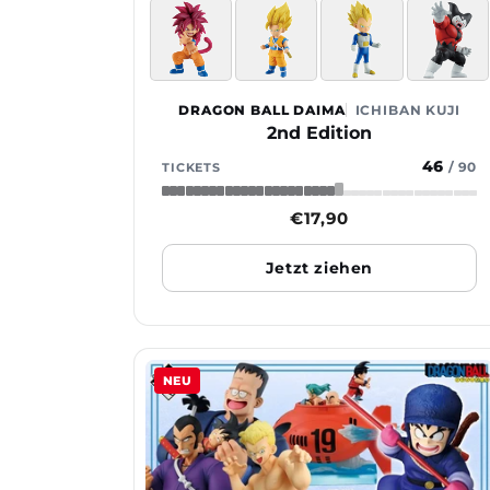
DRAGON BALL DAIMA
ICHIBAN KUJI
2nd Edition
46
/
90
TICKETS
Normaler
€17,90
Preis
Jetzt ziehen
NEU