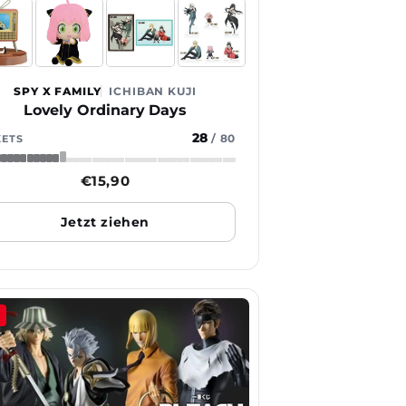
SPY X FAMILY
ICHIBAN KUJI
Lovely Ordinary Days
28
/
80
KETS
Normaler
€15,90
Preis
Jetzt ziehen