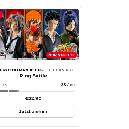
NUR NOCH 25
KATEKYO HITMAN REBORN!
ICHIBAN KUJI
Ring Battle
25
/
80
KETS
Normaler
€22,90
Preis
Jetzt ziehen