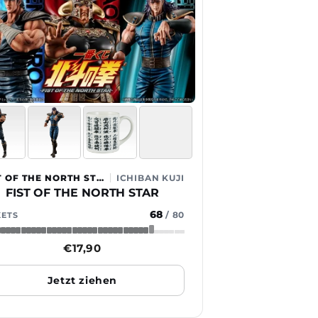
FIST OF THE NORTH STAR
ICHIBAN KUJI
FIST OF THE NORTH STAR
68
/
80
KETS
Normaler
€17,90
Preis
Jetzt ziehen