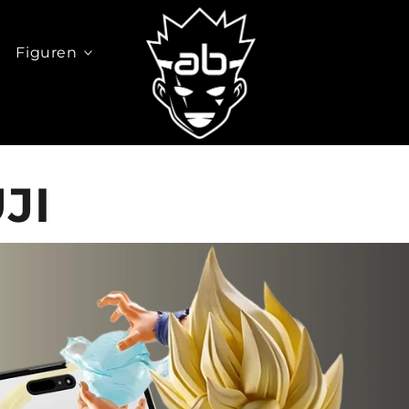
Figuren
JI