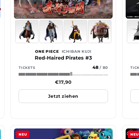
ONE PIECE
ICHIBAN KUJI
Red-Haired Pirates #3
48
/
80
TICKETS
TIC
Normaler
€17,90
Preis
Jetzt ziehen
NEU
NEU