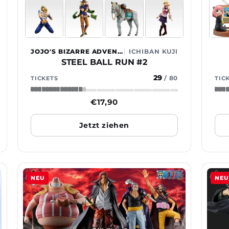
JOJO'S BIZARRE ADVENTURE
ICHIBAN KUJI
STEEL BALL RUN #2
29
/
80
TICKETS
TIC
Normaler
€17,90
Preis
Jetzt ziehen
NEU
NEU