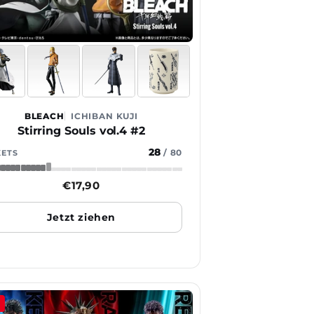
BLEACH
ICHIBAN KUJI
Stirring Souls vol.4 #2
28
/
80
KETS
Normaler
€17,90
Preis
Jetzt ziehen