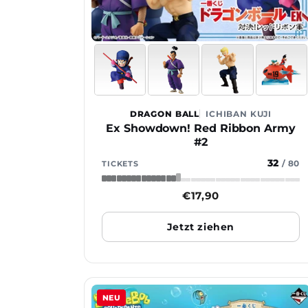
DRAGON BALL
ICHIBAN KUJI
Ex Showdown! Red Ribbon Army
#2
32
/
80
TICKETS
Normaler
€17,90
Preis
Jetzt ziehen
NEU