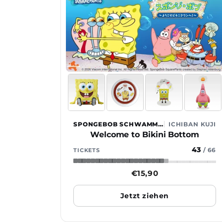
SPONGEBOB SCHWAMMKOPF
ICHIBAN KUJI
Welcome to Bikini Bottom
43
/
66
TICKETS
Normaler
€15,90
Preis
Jetzt ziehen