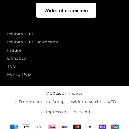
Widerruf einreichen
Ichiban Kuji
Ichiban Kuji Datenbank
Figuren
Blindbox
TCG
Funko Pop!
© 2026,
animeboy
Datenschutzerklärung
Widerrufsrecht
AGB
Impressum
Versand
Zahlungsmethoden