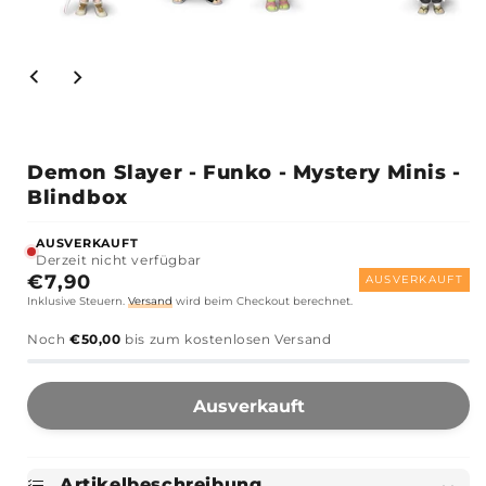
 #2
Demon Slayer - Funko - Mystery Minis -
Blindbox
AUSVERKAUFT
Derzeit nicht verfügbar
Normaler
€7,90
AUSVERKAUFT
Inklusive Steuern.
Versand
wird beim Checkout berechnet.
Preis
Noch
€50,00
bis zum kostenlosen Versand
Ausverkauft
Artikelbeschreibung