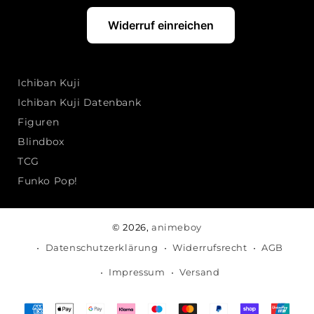
Widerruf einreichen
Ichiban Kuji
Ichiban Kuji Datenbank
Figuren
Blindbox
TCG
Funko Pop!
© 2026,
animeboy
Datenschutzerklärung
Widerrufsrecht
AGB
Impressum
Versand
Zahlungsmethoden