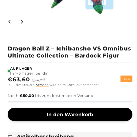
 #2
Dragon Ball Z – Ichibansho VS Omnibus
Ultimate Collection – Bardock Figur
AUF LAGER
In 1–3 Tagen bei dir
Sonderpreis
€63,60
Normaler
-15%
€74,90
Inklusive Steuern.
Versand
wird beim Checkout berechnet.
Preis
Noch
€50,00
bis zum kostenlosen Versand
In den Warenkorb
Artikelbeschreibung