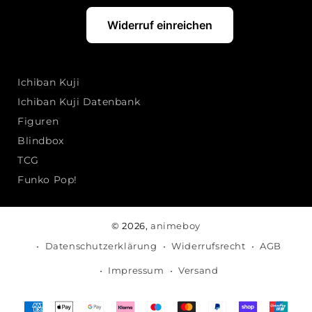
Widerruf einreichen
Ichiban Kuji
Ichiban Kuji Datenbank
Figuren
Blindbox
TCG
Funko Pop!
© 2026,
animeboy
Datenschutzerklärung
Widerrufsrecht
AGB
Impressum
Versand
Zahlungsmethoden