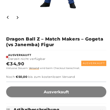
 #2
Dragon Ball Z – Match Makers – Gogeta
(vs Janemba) Figur
AUSVERKAUFT
Derzeit nicht verfügbar
Normaler
€34,90
AUSVERKAUFT
Inklusive Steuern.
Versand
wird beim Checkout berechnet.
Preis
Noch
€50,00
bis zum kostenlosen Versand
Ausverkauft
Artikelbeschreibung