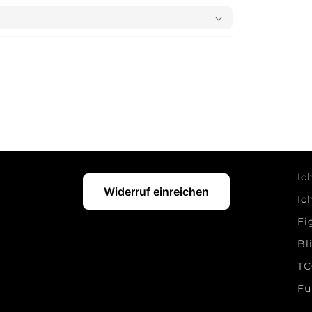
Ic
Widerruf einreichen
Ic
Fi
Bl
TC
Fu