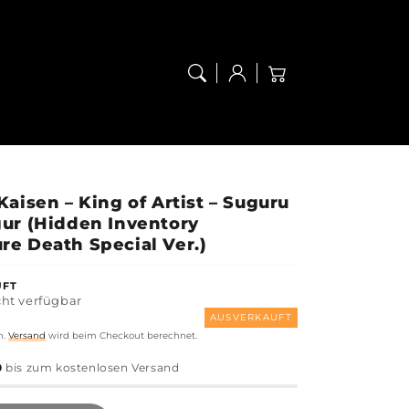
Anmelden
Warenkorb
Kaisen – King of Artist – Suguru
gur (Hidden Inventory
re Death Special Ver.)
UFT
cht verfügbar
er
AUSVERKAUFT
n.
Versand
wird beim Checkout berechnet.
0
bis zum kostenlosen Versand