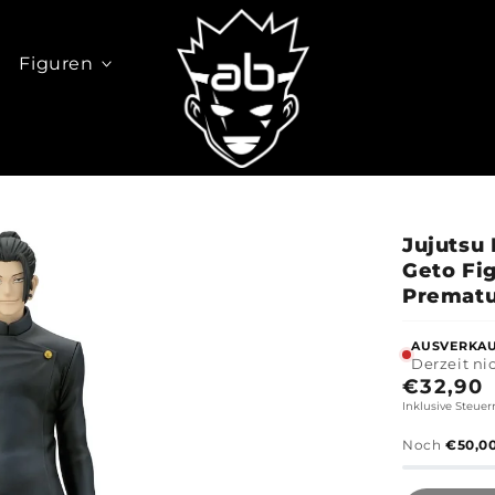
Figuren
Jujutsu 
Geto Fi
Prematu
AUSVERKA
Derzeit ni
Normal
€32,90
Inklusive Steuer
Preis
Noch
€50,0