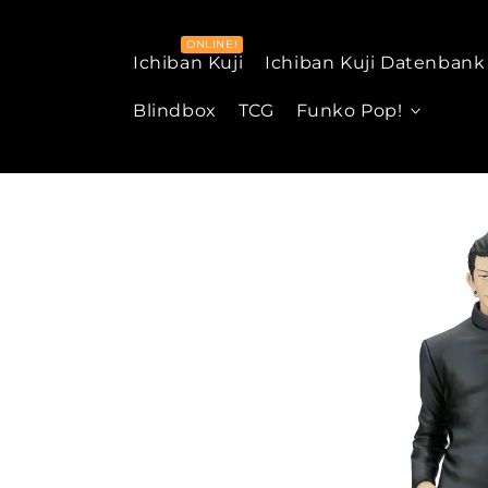
Zum Inhalt
springen
Ichiban Kuji
Ichiban Kuji Datenbank
Blindbox
TCG
Funko Pop!
Zur
Produktinformation
springen