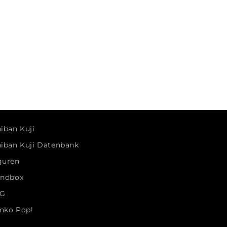
hiban Kuji
hiban Kuji Datenbank
guren
indbox
G
nko Pop!