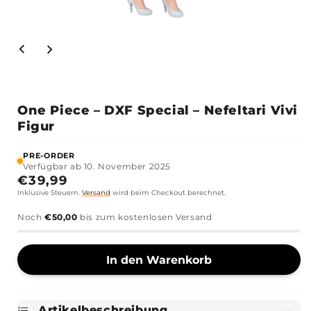
Army #2
One Piece – DXF Special – Nefeltari Vivi
Figur
PRE-ORDER
Verfügbar ab 10. November 2025
Normaler
€39,99
Inklusive Steuern.
Versand
wird beim Checkout berechnet.
Preis
Noch
€50,00
bis zum kostenlosen Versand
In den Warenkorb
Artikelbeschreibung