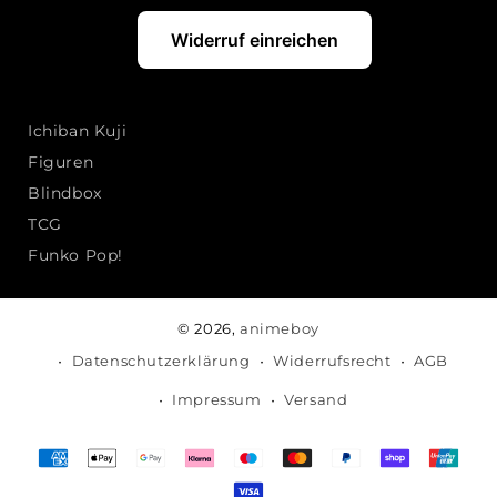
Widerruf einreichen
Ichiban Kuji
Figuren
Blindbox
TCG
Funko Pop!
© 2026,
animeboy
Datenschutzerklärung
Widerrufsrecht
AGB
Impressum
Versand
Zahlungsmethoden