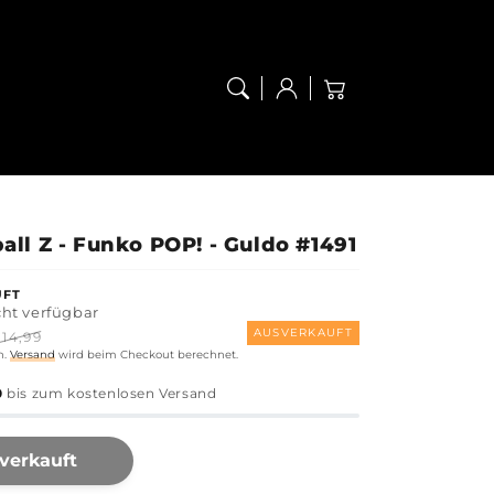
Anmelden
Warenkorb
ll Z - Funko POP! - Guldo #1491
UFT
cht verfügbar
reis
Normaler
AUSVERKAUFT
14,99
n.
Versand
wird beim Checkout berechnet.
Preis
0
bis zum kostenlosen Versand
verkauft