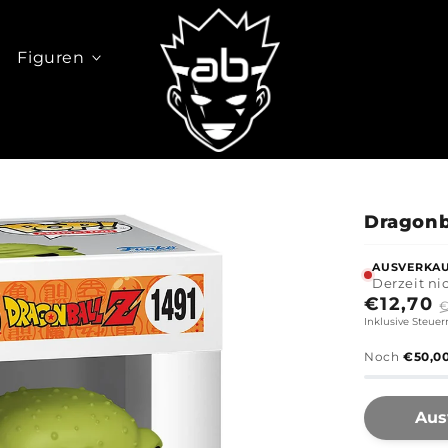
Figuren
Dragonba
AUSVERKA
Derzeit ni
Sonderp
€12,70
€
Inklusive Steuer
Noch
€50,0
Aus