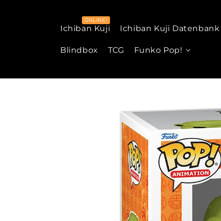
Zum Inhalt
springen
Ichiban Kuji
Ichiban Kuji Datenbank
Blindbox
TCG
Funko Pop!
Zur
Produktinformation
springen