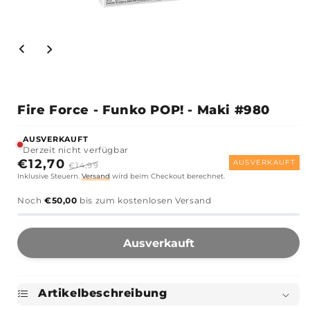
Fire Force - Funko POP! - Maki #980
AUSVERKAUFT
Derzeit nicht verfügbar
Sonderpreis
€12,70
Normaler
AUSVERKAUFT
€14,99
Inklusive Steuern.
Versand
wird beim Checkout berechnet.
Preis
Noch
€50,00
bis zum kostenlosen Versand
Ausverkauft
Artikelbeschreibung